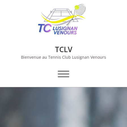
Skip
to
content
TCLV
Bienvenue au Tennis Club Lusignan Venours
Toggle
navigation